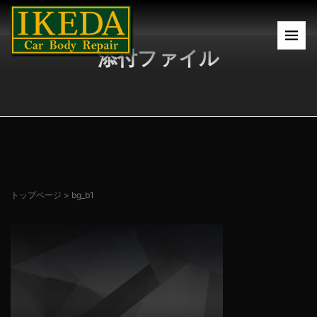
添付ファイル
トップページ
>
bg_b1