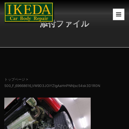
添付ファイル
トップページ
>
500_F_69668616_VW9D3JOiYZIgAaHnPNNjsc54sk3D1R0N