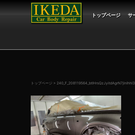
トップページ
サ
トップページ
>
240_F_208119564_btIHrsQzJyitdAgrN7jlnIhh